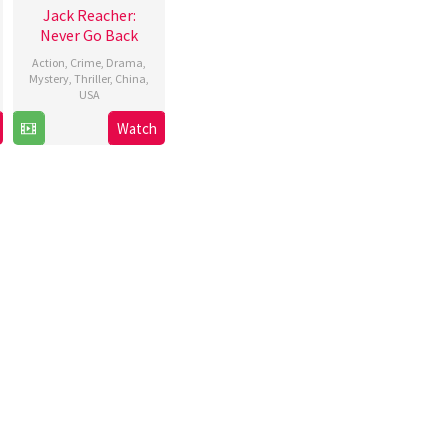
Jack Reacher:
Never Go Back
Action
,
Crime
,
Drama
,
Mystery
,
Thriller
,
China
,
USA
19
Edward
Watch
Oct
Zwick
2016