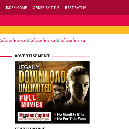
INDEX MOVIE
ORDER BY TITLE
BEST RATING
ADVERTISEMENT
SEARCH MOVIE