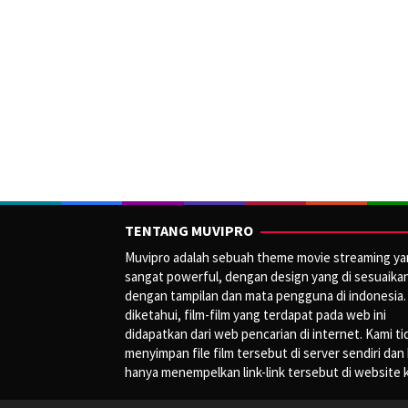
TENTANG MUVIPRO
Muvipro adalah sebuah theme movie streaming y
sangat powerful, dengan design yang di sesuaika
dengan tampilan dan mata pengguna di indonesia.
diketahui, film-film yang terdapat pada web ini
didapatkan dari web pencarian di internet. Kami ti
menyimpan file film tersebut di server sendiri dan
hanya menempelkan link-link tersebut di website 