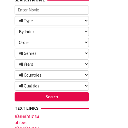
TEXT LINKS
สล็อตเว็บตรง
ufabet