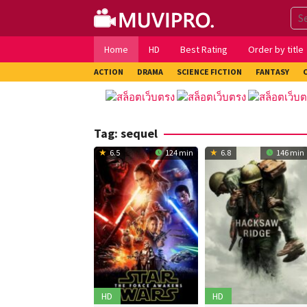
Skip
to
content
Home
HD
Best Rating
Order by title
ACTION
DRAMA
SCIENCE FICTION
FANTASY
Tag:
sequel
6.5
124 min
6.8
146 min
HD
HD