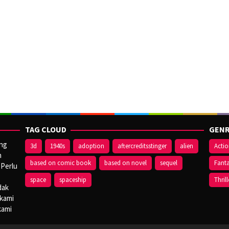
TAG CLOUD
GENR
ang
3d
1940s
adoption
aftercreditsstinger
alien
Acti
n
based on comic book
based on novel
sequel
Fant
 Perlu
space
spaceship
Thrill
dak
 kami
kami