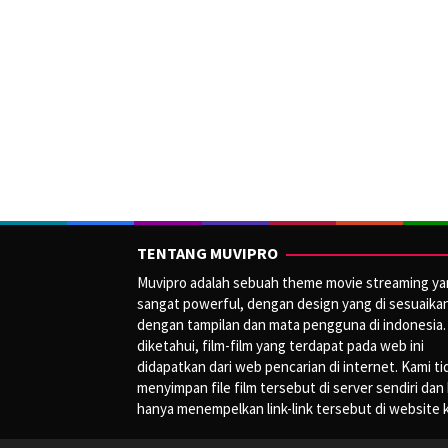
TENTANG MUVIPRO
Muvipro adalah sebuah theme movie streaming y
sangat powerful, dengan design yang di sesuaika
dengan tampilan dan mata pengguna di indonesia.
diketahui, film-film yang terdapat pada web ini
didapatkan dari web pencarian di internet. Kami ti
menyimpan file film tersebut di server sendiri dan
hanya menempelkan link-link tersebut di website 