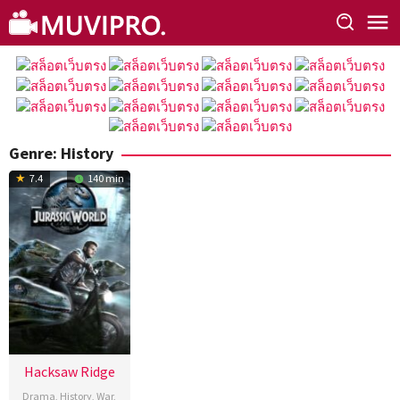
Skip
to
content
Genre: History
7.4
140 min
Hacksaw Ridge
Drama
,
History
,
War
,