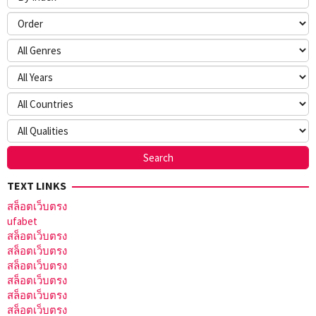
TEXT LINKS
สล็อตเว็บตรง
ufabet
สล็อตเว็บตรง
สล็อตเว็บตรง
สล็อตเว็บตรง
สล็อตเว็บตรง
สล็อตเว็บตรง
สล็อตเว็บตรง