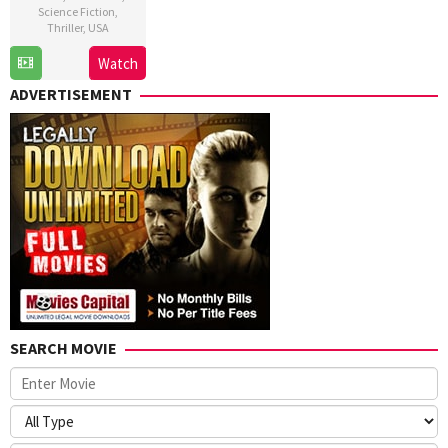
Science Fiction
,
Thriller
,
USA
9
Chris
Watch
Jun
Castaldi
,
ADVERTISEMENT
2015
Colin
Trevorrow
,
Joyce
McCarthy
,
Nathan
Parker
,
Scott
Koche
,
Spencer
Taylor
,
Stockton
David
SEARCH MOVIE
Porter
,
Zack
Smith