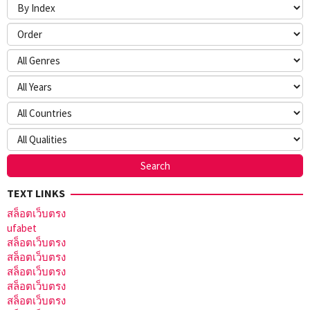
TEXT LINKS
สล็อตเว็บตรง
ufabet
สล็อตเว็บตรง
สล็อตเว็บตรง
สล็อตเว็บตรง
สล็อตเว็บตรง
สล็อตเว็บตรง