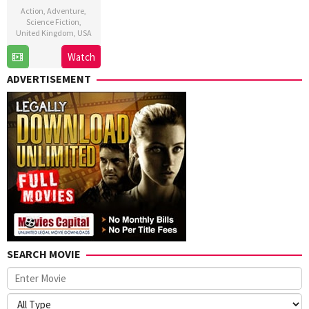
Action
,
Adventure
,
Science Fiction
,
United Kingdom
,
USA
30
James
Watch
Jul
Gunn
ADVERTISEMENT
2014
SEARCH MOVIE