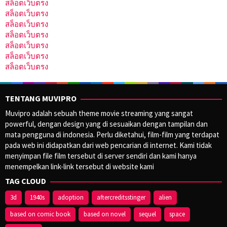
สล็อตเว็บตรง
สล็อตเว็บตรง
สล็อตเว็บตรง
สล็อตเว็บตรง
สล็อตเว็บตรง
สล็อตเว็บตรง
สล็อตเว็บตรง
TENTANG MUVIPRO
Muvipro adalah sebuah theme movie streaming yang sangat
powerful, dengan design yang di sesuaikan dengan tampilan dan
mata pengguna di indonesia. Perlu diketahui, film-film yang terdapat
pada web ini didapatkan dari web pencarian di internet. Kami tidak
menyimpan file film tersebut di server sendiri dan kami hanya
menempelkan link-link tersebut di website kami
TAG CLOUD
3d
1940s
adoption
aftercreditsstinger
alien
based on comic book
based on novel
sequel
space