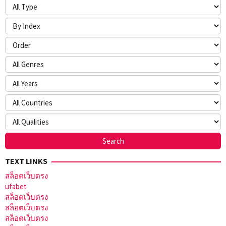
TEXT LINKS
สล็อตเว็บตรง
ufabet
สล็อตเว็บตรง
สล็อตเว็บตรง
สล็อตเว็บตรง