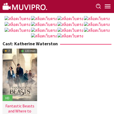
Skip
to
content
Cast:
Katherine Waterston
7
133 min
HD
Fantastic Beasts
and Where to