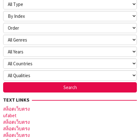
TEXT LINKS
สล็อตเว็บตรง
ufabet
สล็อตเว็บตรง
สล็อตเว็บตรง
สล็อตเว็บตรง