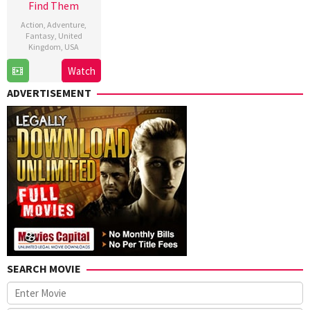
Find Them
Action
,
Adventure
,
Fantasy
,
United
Kingdom
,
USA
16
Anna
Watch
Nov
Worley
,
ADVERTISEMENT
2016
David
Yates
SEARCH MOVIE