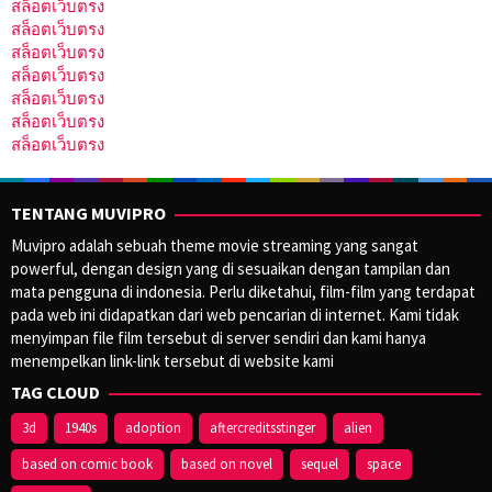
สล็อตเว็บตรง
สล็อตเว็บตรง
สล็อตเว็บตรง
สล็อตเว็บตรง
สล็อตเว็บตรง
สล็อตเว็บตรง
สล็อตเว็บตรง
TENTANG MUVIPRO
Muvipro adalah sebuah theme movie streaming yang sangat
powerful, dengan design yang di sesuaikan dengan tampilan dan
mata pengguna di indonesia. Perlu diketahui, film-film yang terdapat
pada web ini didapatkan dari web pencarian di internet. Kami tidak
menyimpan file film tersebut di server sendiri dan kami hanya
menempelkan link-link tersebut di website kami
TAG CLOUD
3d
1940s
adoption
aftercreditsstinger
alien
based on comic book
based on novel
sequel
space