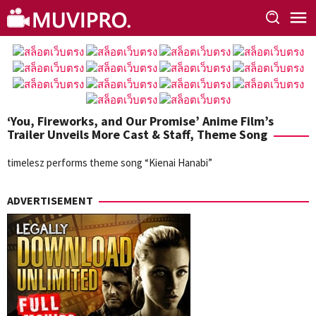
Skip
to
content
‘You, Fireworks, and Our Promise’ Anime Film’s
Trailer Unveils More Cast & Staff, Theme Song
timelesz performs theme song “Kienai Hanabi”
ADVERTISEMENT