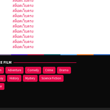
สล็อตเว็บตรง
สล็อตเว็บตรง
สล็อตเว็บตรง
สล็อตเว็บตรง
สล็อตเว็บตรง
สล็อตเว็บตรง
สล็อตเว็บตรง
สล็อตเว็บตรง
สล็อตเว็บตรง
สล็อตเว็บตรง
E FILM
on
Adventure
Comedy
Crime
Drama
asy
History
Mystery
Science Fiction
er