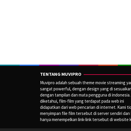
TENTANG MUVIPRO
Muvipro adalah sebuah theme movie streaming y
sangat powerful, dengan design yang di sesuaika
dengan tampilan dan mata pengguna di indonesia.
diketahui, film-film yang terdapat pada web ini
didapatkan dari web pencarian di internet. Kami ti
menyimpan file film tersebut di server sendiri dan
hanya menempelkan link-link tersebut di website 