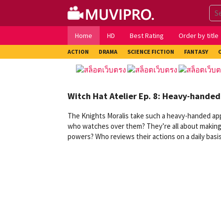
Skip
to
content
Home
HD
Best Rating
Order by title
ACTION
DRAMA
SCIENCE FICTION
FANTASY
Witch Hat Atelier Ep. 8: Heavy-handed
The Knights Moralis take such a heavy-handed app
who watches over them? They’re all about making
powers? Who reviews their actions on a daily basi