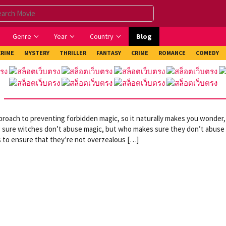
Genre
Year
Country
Blog
CRIME
MYSTERY
THRILLER
FANTASY
CRIME
ROMANCE
COMEDY
roach to preventing forbidden magic, so it naturally makes you wonder, 
 sure witches don’t abuse magic, but who makes sure they don’t abuse 
s to ensure that they’re not overzealous […]