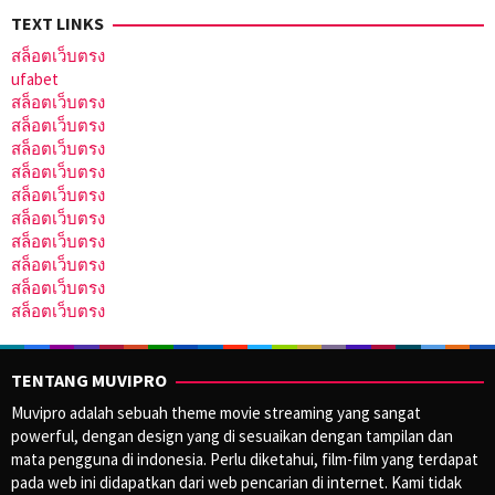
TEXT LINKS
สล็อตเว็บตรง
ufabet
สล็อตเว็บตรง
สล็อตเว็บตรง
สล็อตเว็บตรง
สล็อตเว็บตรง
สล็อตเว็บตรง
สล็อตเว็บตรง
สล็อตเว็บตรง
สล็อตเว็บตรง
สล็อตเว็บตรง
สล็อตเว็บตรง
TENTANG MUVIPRO
Muvipro adalah sebuah theme movie streaming yang sangat
powerful, dengan design yang di sesuaikan dengan tampilan dan
mata pengguna di indonesia. Perlu diketahui, film-film yang terdapat
pada web ini didapatkan dari web pencarian di internet. Kami tidak