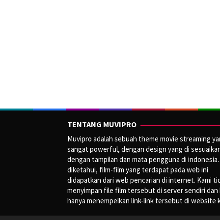
TENTANG MUVIPRO
Muvipro adalah sebuah theme movie streaming y
sangat powerful, dengan design yang di sesuaika
dengan tampilan dan mata pengguna di indonesia.
diketahui, film-film yang terdapat pada web ini
didapatkan dari web pencarian di internet. Kami ti
menyimpan file film tersebut di server sendiri dan
hanya menempelkan link-link tersebut di website 