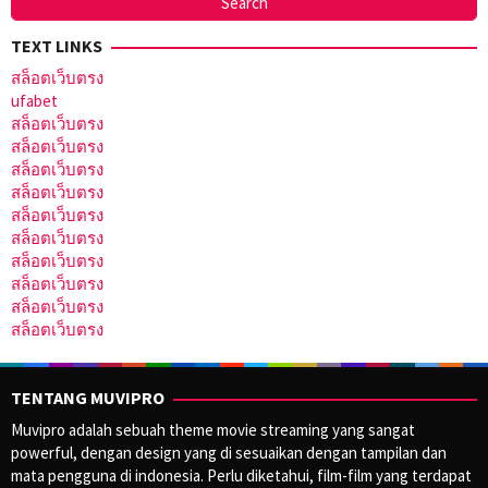
TEXT LINKS
สล็อตเว็บตรง
ufabet
สล็อตเว็บตรง
สล็อตเว็บตรง
สล็อตเว็บตรง
สล็อตเว็บตรง
สล็อตเว็บตรง
สล็อตเว็บตรง
สล็อตเว็บตรง
สล็อตเว็บตรง
สล็อตเว็บตรง
สล็อตเว็บตรง
TENTANG MUVIPRO
Muvipro adalah sebuah theme movie streaming yang sangat
powerful, dengan design yang di sesuaikan dengan tampilan dan
mata pengguna di indonesia. Perlu diketahui, film-film yang terdapat