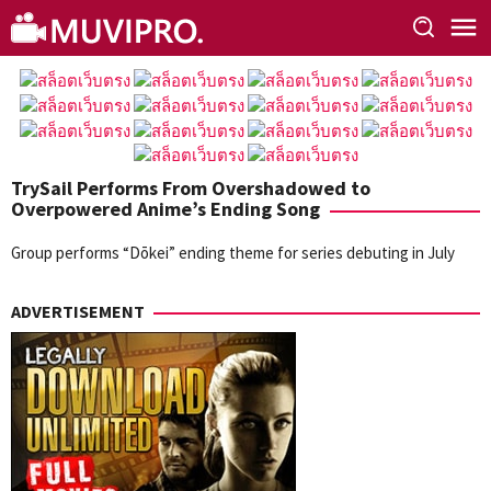
Skip
to
content
TrySail Performs From Overshadowed to
Overpowered Anime’s Ending Song
Group performs “Dōkei” ending theme for series debuting in July
ADVERTISEMENT