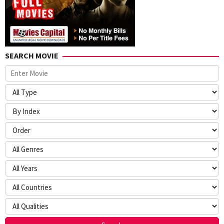
SEARCH MOVIE