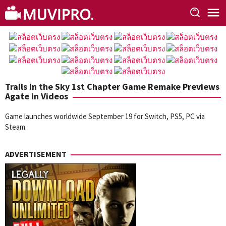
Skip
to
content
Trails in the Sky 1st Chapter Game Remake Previews
Agate in Videos
Game launches worldwide September 19 for Switch, PS5, PC via
Steam.
ADVERTISEMENT