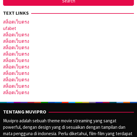
TEXT LINKS
สล็อตเว็บตรง
ufabet
สล็อตเว็บตรง
สล็อตเว็บตรง
สล็อตเว็บตรง
สล็อตเว็บตรง
สล็อตเว็บตรง
สล็อตเว็บตรง
สล็อตเว็บตรง
สล็อตเว็บตรง
สล็อตเว็บตรง
สล็อตเว็บตรง
TENTANG MUVIPRO
Muvipro adalah sebuah theme movie streaming yang sangat
powerful, dengan design yang di sesuaikan dengan tampilan dan
mata pengguna di indonesia. Perlu diketahui, film-film yang terdapat