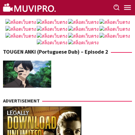
Skip
to
content
TOUGEN ANKI (Portuguese Dub) – Episode 2
ADVERTISEMENT