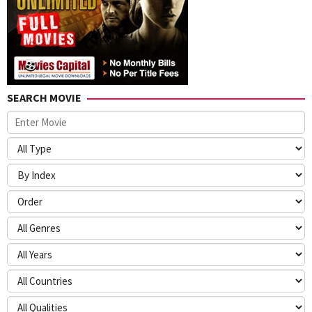
SEARCH MOVIE