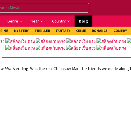
Genre
Year
Country
Blog
CRIME
MYSTERY
THRILLER
FANTASY
CRIME
ROMANCE
COMEDY
aw Man’s
ending. Was the real Chainsaw Man the friends we made along 