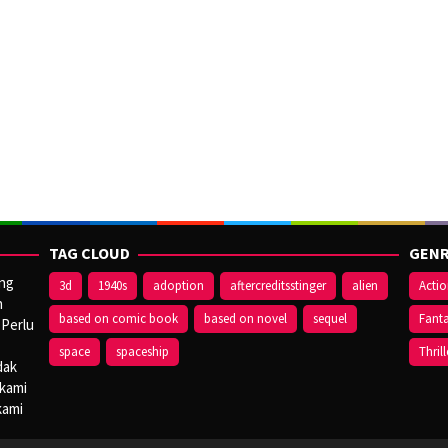
TAG CLOUD
GENR
ang
3d
1940s
adoption
aftercreditsstinger
alien
Acti
n
based on comic book
based on novel
sequel
Fant
 Perlu
space
spaceship
Thrill
dak
 kami
kami