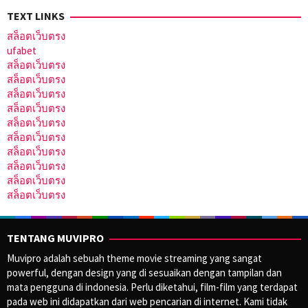
TEXT LINKS
สล็อตเว็บตรง
ufabet
สล็อตเว็บตรง
สล็อตเว็บตรง
สล็อตเว็บตรง
สล็อตเว็บตรง
สล็อตเว็บตรง
สล็อตเว็บตรง
สล็อตเว็บตรง
สล็อตเว็บตรง
สล็อตเว็บตรง
สล็อตเว็บตรง
TENTANG MUVIPRO
Muvipro adalah sebuah theme movie streaming yang sangat
powerful, dengan design yang di sesuaikan dengan tampilan dan
mata pengguna di indonesia. Perlu diketahui, film-film yang terdapat
pada web ini didapatkan dari web pencarian di internet. Kami tidak