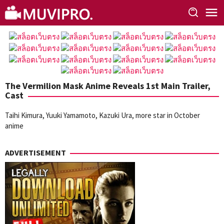
Skip
to
content
The Vermilion Mask Anime Reveals 1st Main Trailer,
Cast
Taihi Kimura, Yuuki Yamamoto, Kazuki Ura, more star in October
anime
ADVERTISEMENT