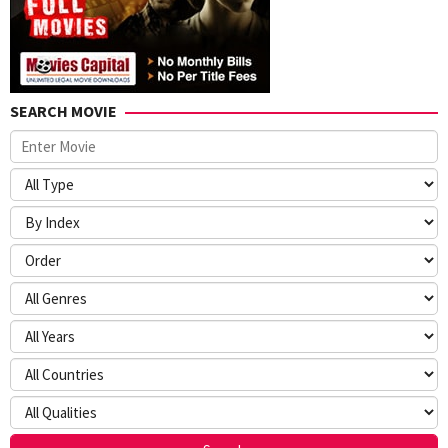
SEARCH MOVIE