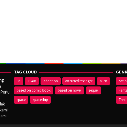
TAG CLOUD
GENR
ang
3d
1940s
adoption
aftercreditsstinger
alien
Acti
n
based on comic book
based on novel
sequel
Fant
 Perlu
space
spaceship
Thrill
dak
 kami
kami