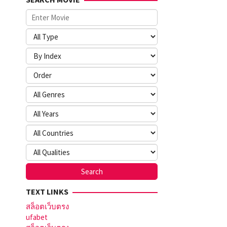
TEXT LINKS
สล็อตเว็บตรง
ufabet