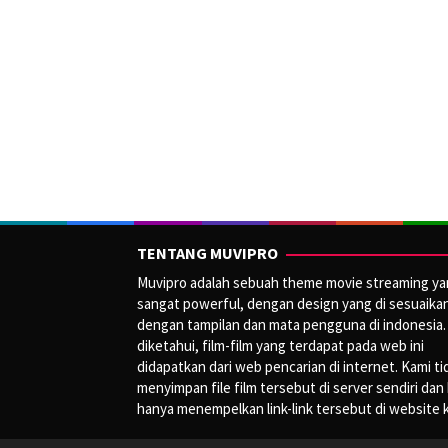
TENTANG MUVIPRO
Muvipro adalah sebuah theme movie streaming y
sangat powerful, dengan design yang di sesuaika
dengan tampilan dan mata pengguna di indonesia.
diketahui, film-film yang terdapat pada web ini
didapatkan dari web pencarian di internet. Kami ti
menyimpan file film tersebut di server sendiri dan
hanya menempelkan link-link tersebut di website 