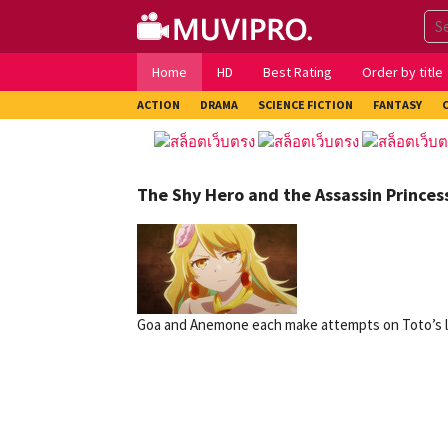
Skip
to
content
Home
HD
Best Rating
Order by title
ACTION
DRAMA
SCIENCE FICTION
FANTASY
The Shy Hero and the Assassin Princes
Goa and Anemone each make attempts on Toto’s lif