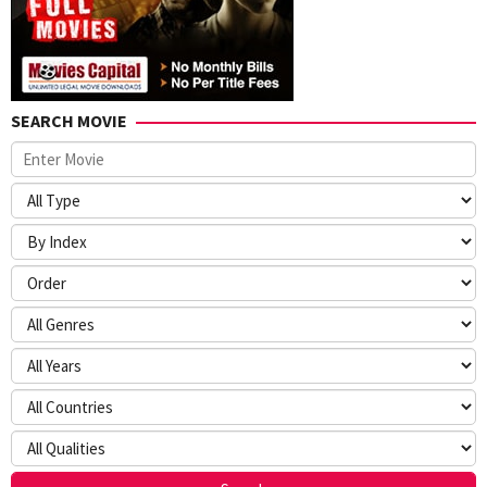
SEARCH MOVIE