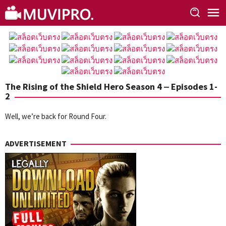
Skip
to
content
The Rising of the Shield Hero Season 4 ‒ Episodes 1-
2
Well, we’re back for Round Four.
ADVERTISEMENT