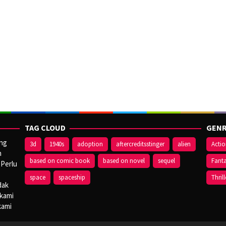
TAG CLOUD
GENR
ang
3d
1940s
adoption
aftercreditsstinger
alien
Acti
n
based on comic book
based on novel
sequel
Fant
 Perlu
space
spaceship
Thrill
dak
 kami
kami