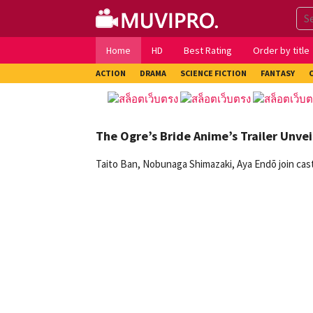
Skip
to
content
Home
HD
Best Rating
Order by title
ACTION
DRAMA
SCIENCE FICTION
FANTASY
The Ogre’s Bride Anime’s Trailer Unvei
Taito Ban, Nobunaga Shimazaki, Aya Endō join cast