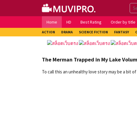
Skip
to
content
Home
HD
Best Rating
Order by title
ACTION
DRAMA
SCIENCE FICTION
FANTASY
The Merman Trapped in My Lake Volum
To call this an unhealthy love story may be a bit 