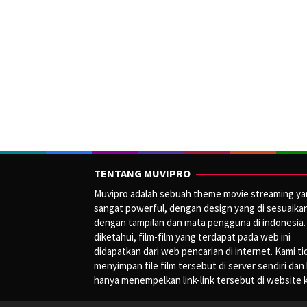
TENTANG MUVIPRO
Muvipro adalah sebuah theme movie streaming y
sangat powerful, dengan design yang di sesuaika
dengan tampilan dan mata pengguna di indonesia.
diketahui, film-film yang terdapat pada web ini
didapatkan dari web pencarian di internet. Kami ti
menyimpan file film tersebut di server sendiri dan
hanya menempelkan link-link tersebut di website 