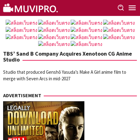
Skip
to
content
TBS’ Sand B Company Acquires Xenotoon CG Anime
Studio
Studio that produced Genshō Yasuda’s Make A Girl anime film to
merge with Seven Arcs in mid-2027
ADVERTISEMENT