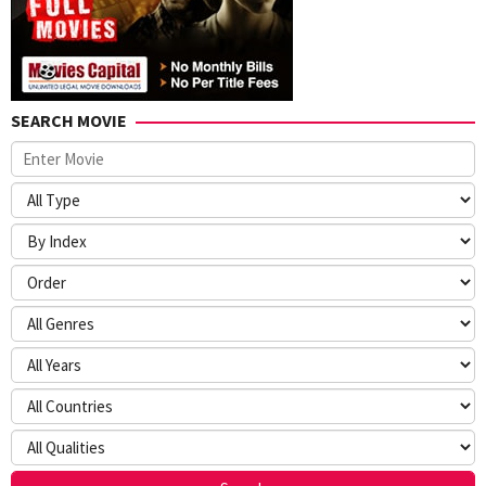
SEARCH MOVIE