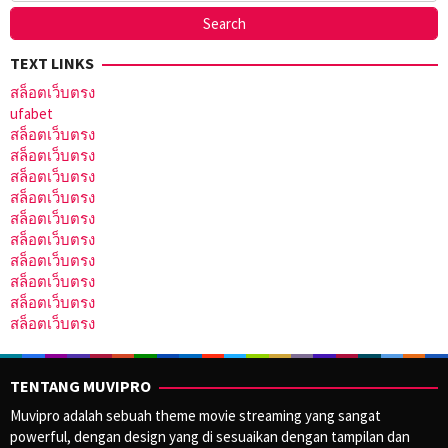
TEXT LINKS
สล็อตเว็บตรง
ufabet
สล็อตเว็บตรง
สล็อตเว็บตรง
สล็อตเว็บตรง
สล็อตเว็บตรง
สล็อตเว็บตรง
สล็อตเว็บตรง
สล็อตเว็บตรง
สล็อตเว็บตรง
สล็อตเว็บตรง
สล็อตเว็บตรง
TENTANG MUVIPRO
Muvipro adalah sebuah theme movie streaming yang sangat
powerful, dengan design yang di sesuaikan dengan tampilan dan