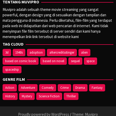
TENTANG MUVIPRO
Muvipro adalah sebuah theme movie streaming yang sangat
powerful, dengan design yang di sesuaikan dengan tampilan dan
mata pengguna di indonesia. Perlu diketahui, film-film yang terdapat
pada web ini didapatkan dari web pencarian di internet. Kami tidak
menyimpan file film tersebut di server sendiri dan kami hanya
menempelkan link-link tersebut di website kami
TAG CLOUD
3d
1940s
adoption
aftercreditsstinger
alien
based on comic book
based on novel
sequel
space
spaceship
GENRE FILM
Action
Adventure
Comedy
Crime
Drama
Fantasy
History
Mystery
Science Fiction
Thriller
Proudly powered by WordPress
/
Theme: Muvipro