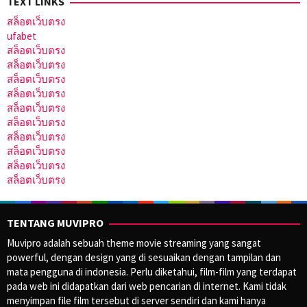
TEXT LINKS
สล็อตเว็บตรง
ufabet
สล็อตเว็บตรง
สล็อตเว็บตรง
สล็อตเว็บตรง
สล็อตเว็บตรง
สล็อตเว็บตรง
สล็อตเว็บตรง
สล็อตเว็บตรง
สล็อตเว็บตรง
สล็อตเว็บตรง
สล็อตเว็บตรง
TENTANG MUVIPRO
Muvipro adalah sebuah theme movie streaming yang sangat
powerful, dengan design yang di sesuaikan dengan tampilan dan
mata pengguna di indonesia. Perlu diketahui, film-film yang terdapat
pada web ini didapatkan dari web pencarian di internet. Kami tidak
menyimpan file film tersebut di server sendiri dan kami hanya