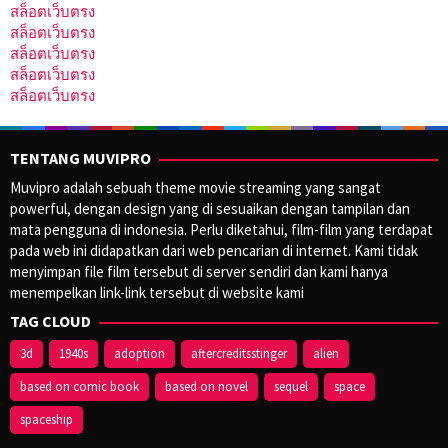
สล็อตเว็บตรง
สล็อตเว็บตรง
สล็อตเว็บตรง
สล็อตเว็บตรง
สล็อตเว็บตรง
TENTANG MUVIPRO
Muvipro adalah sebuah theme movie streaming yang sangat
powerful, dengan design yang di sesuaikan dengan tampilan dan
mata pengguna di indonesia. Perlu diketahui, film-film yang terdapat
pada web ini didapatkan dari web pencarian di internet. Kami tidak
menyimpan file film tersebut di server sendiri dan kami hanya
menempelkan link-link tersebut di website kami
TAG CLOUD
3d
1940s
adoption
aftercreditsstinger
alien
based on comic book
based on novel
sequel
space
spaceship