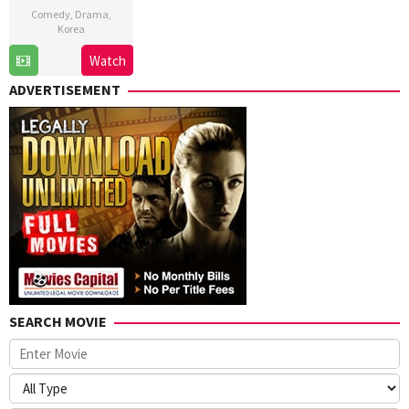
Comedy
,
Drama
,
Korea
5
Korean
Watch
Jan
Broadcasting
ADVERTISEMENT
2009
System
SEARCH MOVIE