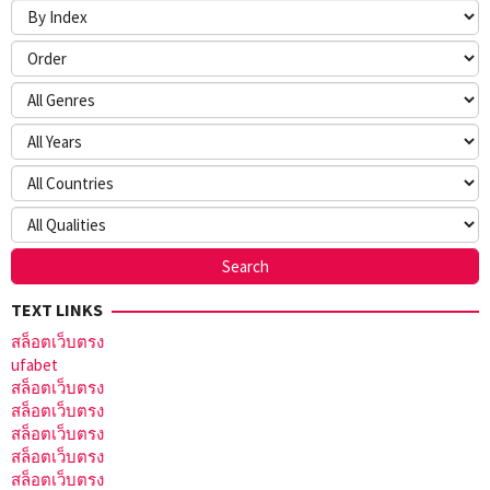
TEXT LINKS
สล็อตเว็บตรง
ufabet
สล็อตเว็บตรง
สล็อตเว็บตรง
สล็อตเว็บตรง
สล็อตเว็บตรง
สล็อตเว็บตรง