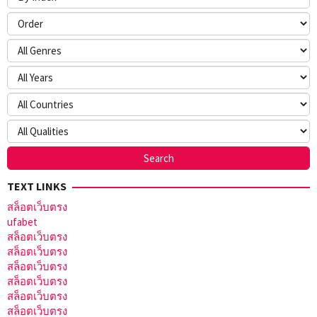
TEXT LINKS
สล็อตเว็บตรง
ufabet
สล็อตเว็บตรง
สล็อตเว็บตรง
สล็อตเว็บตรง
สล็อตเว็บตรง
สล็อตเว็บตรง
สล็อตเว็บตรง