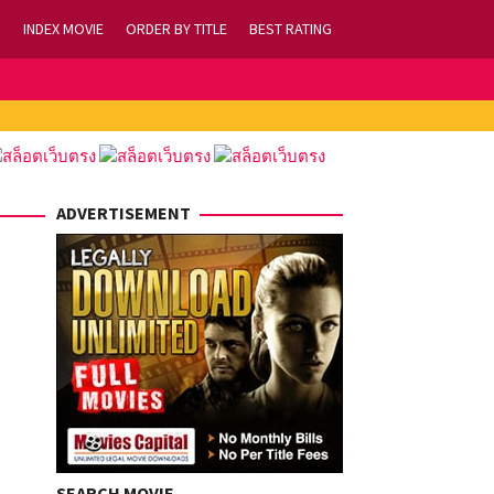
INDEX MOVIE
ORDER BY TITLE
BEST RATING
ADVERTISEMENT
SEARCH MOVIE