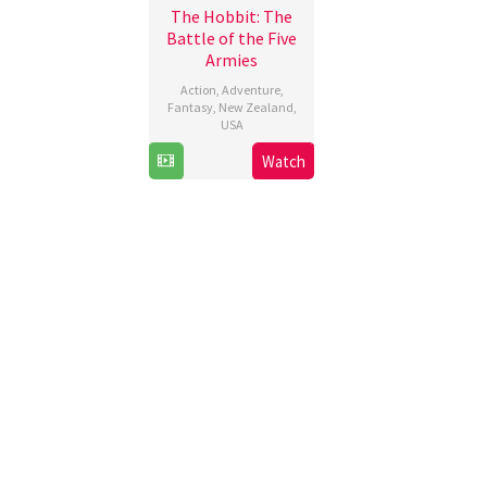
The Hobbit: The
Battle of the Five
Armies
Action
,
Adventure
,
Fantasy
,
New Zealand
,
USA
Watch
10
Peter
Dec
Jackson
2014