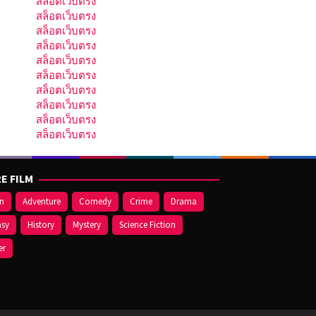
สล็อตเว็บตรง
สล็อตเว็บตรง
สล็อตเว็บตรง
สล็อตเว็บตรง
สล็อตเว็บตรง
สล็อตเว็บตรง
สล็อตเว็บตรง
สล็อตเว็บตรง
สล็อตเว็บตรง
สล็อตเว็บตรง
E FILM
on
Adventure
Comedy
Crime
Drama
asy
History
Mystery
Science Fiction
er