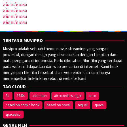
สล็อตเว็บตรง
สล็อตเว็บตรง
สล็อตเว็บตรง
สล็อตเว็บตรง
TENTANG MUVIPRO
Muvipro adalah sebuah theme movie streaming yang sangat
powerful, dengan design yang di sesuaikan dengan tampilan dan
mata pengguna di indonesia. Perlu diketahui, film-film yang terdapat
pada web ini didapatkan dari web pencarian di internet. Kami tidak
menyimpan file film tersebut di server sendiri dan kami hanya
menempelkan link-link tersebut di website kami
TAG CLOUD
3d
1940s
adoption
aftercreditsstinger
alien
based on comic book
based on novel
sequel
space
spaceship
GENRE FILM