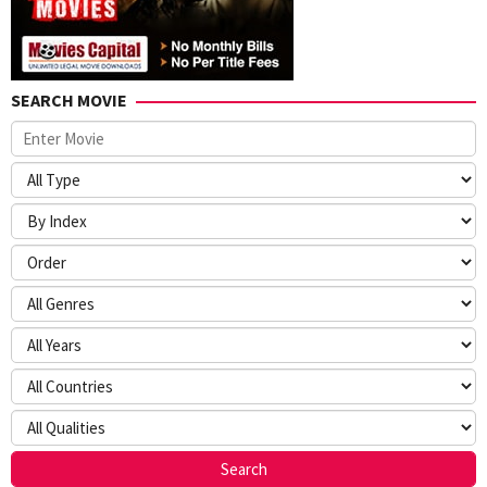
SEARCH MOVIE