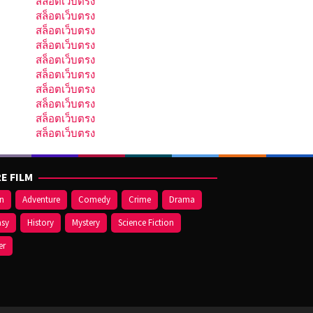
สล็อตเว็บตรง
สล็อตเว็บตรง
สล็อตเว็บตรง
สล็อตเว็บตรง
สล็อตเว็บตรง
สล็อตเว็บตรง
สล็อตเว็บตรง
สล็อตเว็บตรง
สล็อตเว็บตรง
สล็อตเว็บตรง
E FILM
on
Adventure
Comedy
Crime
Drama
asy
History
Mystery
Science Fiction
er