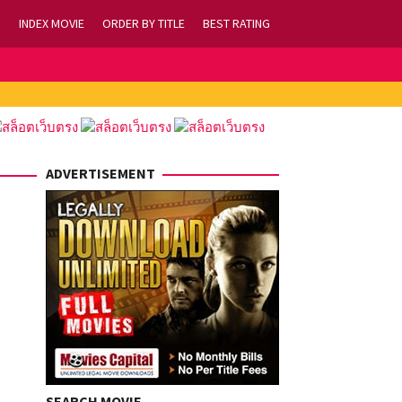
INDEX MOVIE
ORDER BY TITLE
BEST RATING
ADVERTISEMENT
SEARCH MOVIE