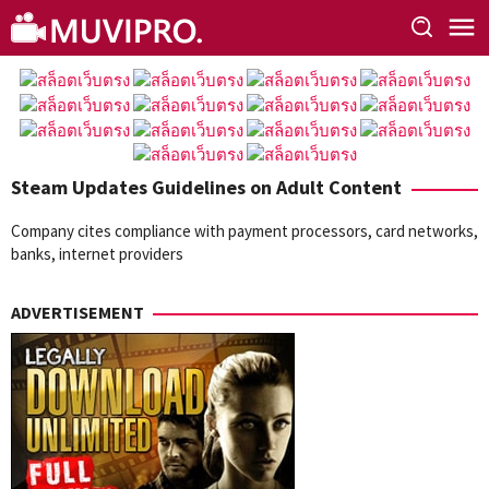
Skip
to
content
Steam Updates Guidelines on Adult Content
Company cites compliance with payment processors, card networks,
banks, internet providers
ADVERTISEMENT