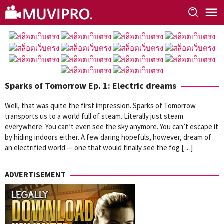
Skip
to
content
Sparks of Tomorrow Ep. 1: Electric dreams
Well, that was quite the first impression. Sparks of Tomorrow
transports us to a world full of steam. Literally just steam
everywhere. You can’t even see the sky anymore. You can’t escape it
by hiding indoors either. A few daring hopefuls, however, dream of
an electrified world — one that would finally see the fog […]
ADVERTISEMENT