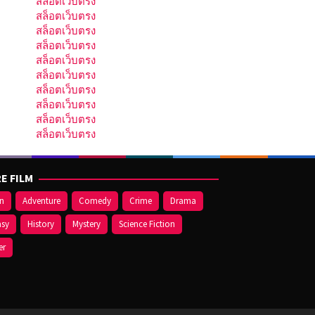
สล็อตเว็บตรง
สล็อตเว็บตรง
สล็อตเว็บตรง
สล็อตเว็บตรง
สล็อตเว็บตรง
สล็อตเว็บตรง
สล็อตเว็บตรง
สล็อตเว็บตรง
สล็อตเว็บตรง
สล็อตเว็บตรง
E FILM
on
Adventure
Comedy
Crime
Drama
asy
History
Mystery
Science Fiction
er