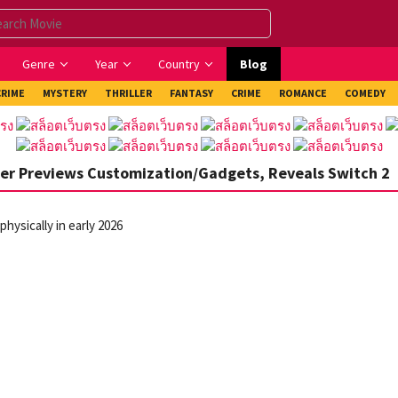
Genre
Year
Country
Blog
CRIME
MYSTERY
THRILLER
FANTASY
CRIME
ROMANCE
COMEDY
ler Previews Customization/Gadgets, Reveals Switch 2
physically in early 2026