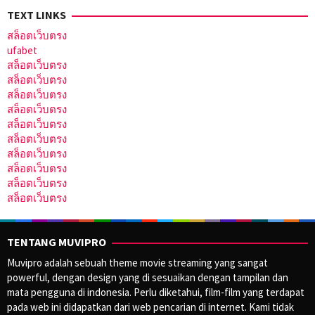
TEXT LINKS
สล็อตเว็บตรง
ufabet
สล็อตเว็บตรง
สล็อตเว็บตรง
สล็อตเว็บตรง
สล็อตเว็บตรง
สล็อตเว็บตรง
สล็อตเว็บตรง
สล็อตเว็บตรง
สล็อตเว็บตรง
สล็อตเว็บตรง
สล็อตเว็บตรง
TENTANG MUVIPRO
Muvipro adalah sebuah theme movie streaming yang sangat
powerful, dengan design yang di sesuaikan dengan tampilan dan
mata pengguna di indonesia. Perlu diketahui, film-film yang terdapat
pada web ini didapatkan dari web pencarian di internet. Kami tidak