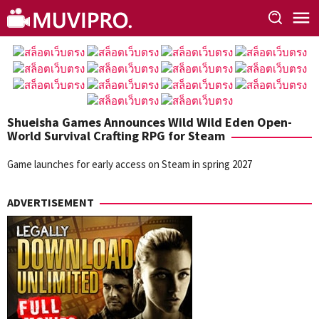
Skip
to
content
Shueisha Games Announces Wild Wild Eden Open-
World Survival Crafting RPG for Steam
Game launches for early access on Steam in spring 2027
ADVERTISEMENT