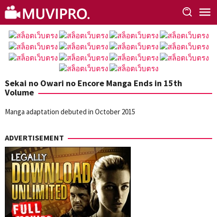
Skip
to
content
Sekai no Owari no Encore Manga Ends in 15th
Volume
Manga adaptation debuted in October 2015
ADVERTISEMENT