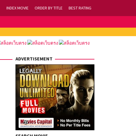
INDEX MOVIE
ORDER BY TITLE
BEST RATING
ADVERTISEMENT
SEARCH MOVIE