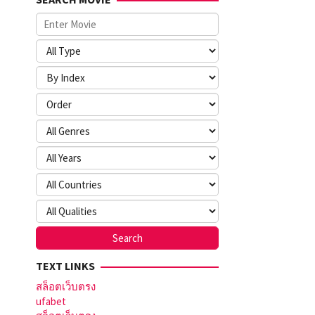
TEXT LINKS
สล็อตเว็บตรง
ufabet