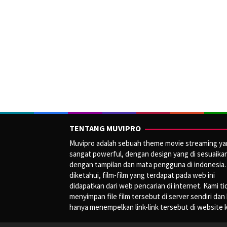
TENTANG MUVIPRO
Muvipro adalah sebuah theme movie streaming y
sangat powerful, dengan design yang di sesuaika
dengan tampilan dan mata pengguna di indonesia.
diketahui, film-film yang terdapat pada web ini
didapatkan dari web pencarian di internet. Kami ti
menyimpan file film tersebut di server sendiri dan
hanya menempelkan link-link tersebut di website 