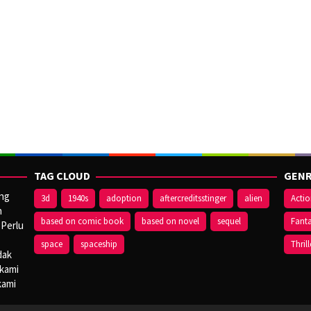
TAG CLOUD
GENR
ang
3d
1940s
adoption
aftercreditsstinger
alien
Acti
n
based on comic book
based on novel
sequel
Fant
 Perlu
space
spaceship
Thrill
dak
 kami
kami