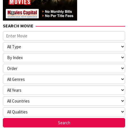
SEARCH MOVIE