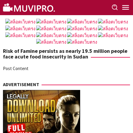
Skip
to
content
Risk of Famine persists as nearly 19.5 million people
face acute food insecurity in Sudan
Post Content
ADVERTISEMENT