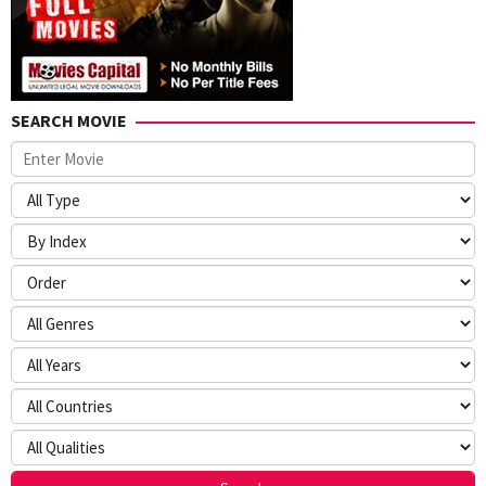
SEARCH MOVIE