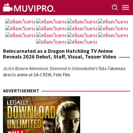
Skip
to
content
Reincarnated as a Dragon Hatchling TV Anime
Reveals 2026 Debut, Staff, Visual, Teaser Video
JoJo’s Bizarre Adventure: Diamond Is Unbreakable’s
Yūta Takamura
directs anime at GA-CREW, Felix Film
ADVERTISEMENT