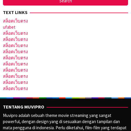
TEXT LINKS
สล็อตเว็บตรง
ufabet
สล็อตเว็บตรง
สล็อตเว็บตรง
สล็อตเว็บตรง
สล็อตเว็บตรง
สล็อตเว็บตรง
สล็อตเว็บตรง
สล็อตเว็บตรง
สล็อตเว็บตรง
สล็อตเว็บตรง
สล็อตเว็บตรง
TENTANG MUVIPRO
Muvipro adalah sebuah theme movie streaming yang sangat
powerful, dengan design yang di sesuaikan dengan tampilan dan
mata pengguna di indonesia. Perlu diketahui, film-film yang terdapat