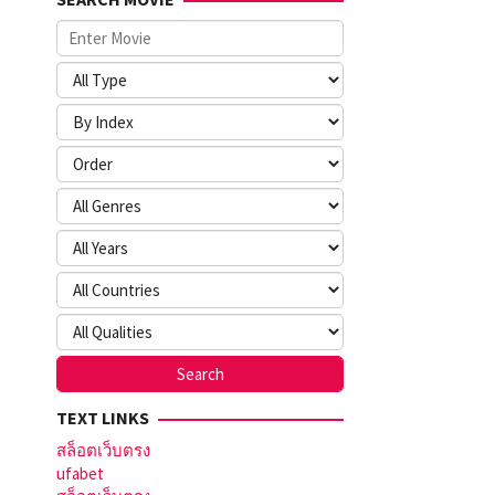
TEXT LINKS
สล็อตเว็บตรง
ufabet