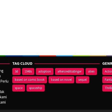
TAG CLOUD
GENR
ang
3d
1940s
adoption
aftercreditsstinger
alien
Acti
n
based on comic book
based on novel
sequel
Fant
 Perlu
space
spaceship
Thrill
dak
 kami
kami