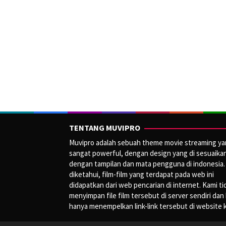
TENTANG MUVIPRO
Muvipro adalah sebuah theme movie streaming y
sangat powerful, dengan design yang di sesuaika
dengan tampilan dan mata pengguna di indonesia.
diketahui, film-film yang terdapat pada web ini
didapatkan dari web pencarian di internet. Kami ti
menyimpan file film tersebut di server sendiri dan
hanya menempelkan link-link tersebut di website 