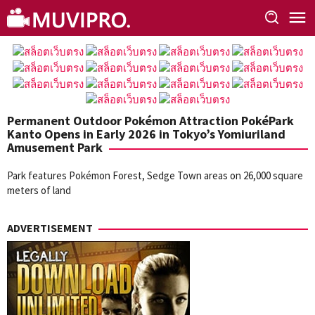
Skip
to
content
Permanent Outdoor Pokémon Attraction PokéPark
Kanto Opens in Early 2026 in Tokyo’s Yomiuriland
Amusement Park
Park features Pokémon Forest, Sedge Town areas on 26,000 square
meters of land
ADVERTISEMENT