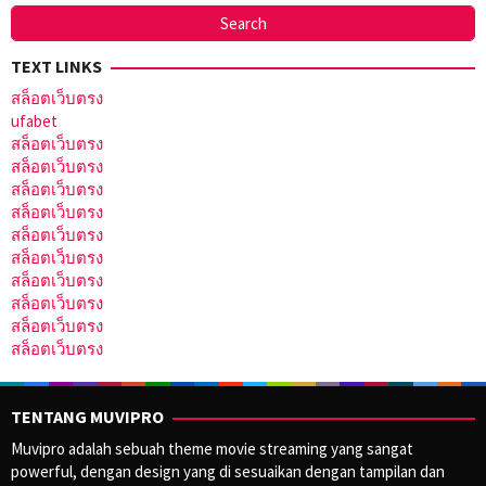
TEXT LINKS
สล็อตเว็บตรง
ufabet
สล็อตเว็บตรง
สล็อตเว็บตรง
สล็อตเว็บตรง
สล็อตเว็บตรง
สล็อตเว็บตรง
สล็อตเว็บตรง
สล็อตเว็บตรง
สล็อตเว็บตรง
สล็อตเว็บตรง
สล็อตเว็บตรง
TENTANG MUVIPRO
Muvipro adalah sebuah theme movie streaming yang sangat
powerful, dengan design yang di sesuaikan dengan tampilan dan