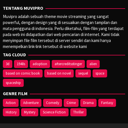
TENTANG MUVIPRO
Muvipro adalah sebuah theme movie streaming yang sangat
powerful, dengan design yang di sesuaikan dengan tampilan dan
mata pengguna di indonesia. Perlu diketahui, film-film yang terdapat
pada web ini didapatkan dari web pencarian di internet. Kami tidak
menyimpan file film tersebut di server sendiri dan kami hanya
menempelkan link-link tersebut di website kami
TAG CLOUD
3d
1940s
adoption
aftercreditsstinger
alien
based on comic book
based on novel
sequel
space
spaceship
GENRE FILM
Action
Adventure
Comedy
Crime
Drama
Fantasy
History
Mystery
Science Fiction
Thriller