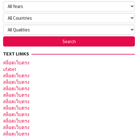
TEXT LINKS
สล็อตเว็บตรง
ufabet
สล็อตเว็บตรง
สล็อตเว็บตรง
สล็อตเว็บตรง
สล็อตเว็บตรง
สล็อตเว็บตรง
สล็อตเว็บตรง
สล็อตเว็บตรง
สล็อตเว็บตรง
สล็อตเว็บตรง
สล็อตเว็บตรง