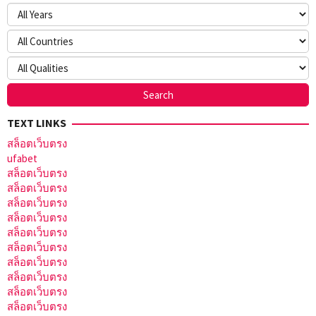
TEXT LINKS
สล็อตเว็บตรง
ufabet
สล็อตเว็บตรง
สล็อตเว็บตรง
สล็อตเว็บตรง
สล็อตเว็บตรง
สล็อตเว็บตรง
สล็อตเว็บตรง
สล็อตเว็บตรง
สล็อตเว็บตรง
สล็อตเว็บตรง
สล็อตเว็บตรง