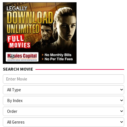
SEARCH MOVIE