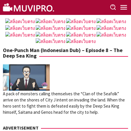
Skip
to
content
One-Punch Man (Indonesian Dub) – Episode 8 – The
Deep Sea King
A pack of monsters calling themselves the “Clan of the Seafolk”
arrive on the shores of City J intent on invading the land. When the
hero sent to fight them is defeated easily by the Deep Sea King
himself, Saitama and Genos head for the city to help.
ADVERTISEMENT